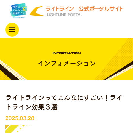
ホーム
INFORMATION
ライトラインを知る
インフォメーション
駅西側延伸
最新情報
ライトラインってこんなにすごい！ライ
ライトラインを応援する
トライン効果３選
アーカイブ
開業3周年キャンペーン中！
2025.03.28
プライバシーポリシー