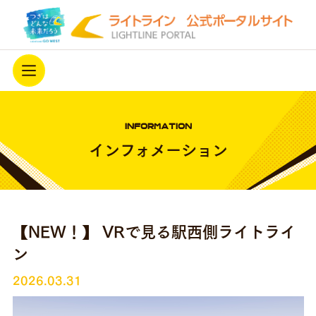
ホーム
INFORMATION
ライトラインを知る
インフォメーション
駅西側延伸
最新情報
【NEW！】 VRで見る駅西側ライトライ
ライトラインを応援する
ン
アーカイブ
開業3周年キャンペーン中！
2026.03.31
プライバシーポリシー