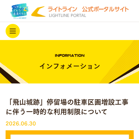
ホーム
INFORMATION
ライトラインを知る
インフォメーション
駅西側延伸
最新情報
「飛山城跡」停留場の駐車区画増設工事
ライトラインを応援する
に伴う一時的な利用制限について
アーカイブ
開業3周年キャンペーン中！
2026.06.30
プライバシーポリシー