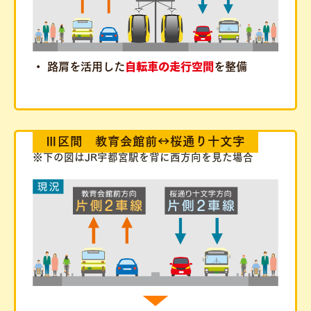
路肩を活用した
自転車の走行空間
を整備
Ⅲ区間 教育会館前↔︎桜通り十文字
※下の図はJR宇都宮駅を背に西方向を見た場合