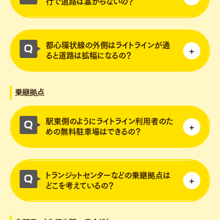
行で道路は塞がらないの？
議・調整を行い、円滑な交通を確保していき
ます。
停車帯やゼブラゾーンなどを活用すること
都心環状線の外側はライトラインが通
で、後続車や緊急車両の妨げにならない空間
ると道路は拡幅になるの？
形成をしていきます。
都心環状線の外側については、一部で拡幅を
乗継拠点
検討しています。
詳細な幅等については、とりまとまり次第公
駅東側のようにライトライン利用者のた
表していきます。
めの無料駐車場はできるの？
教育会館前停留場付近については、中心市街
トランジットセンターなどの乗継拠点は
地から一定程度離れた位置にあり、外環状線
どこを考えているの？
（宇都宮環状道路）からのアクセス性も高く
都心部への過度な自動車流入抑制が期待でき
乗継拠点として、ＪＲ宇都宮駅西口付近、東
ることから、パーク＆ライド駐車場の設置を