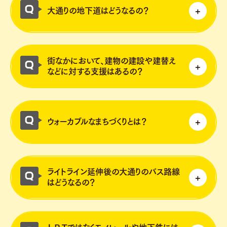
ます。
大通りの地下道はどうなるの？
様々な事例を収集し、架線がない設計につい
ては、引き続き研究を進めていきます。
地下道については、現在、施設管理者と協議
街なかにおいて、建物の建設や建替え
を進めています。
などに対する支援はあるの？
詳細は方針が決まりましたら公表していきま
す。
官民協働による魅力的でわくわくする都市空
間づくりに向けて、事業費の補助や容積率の
ウォーカブルなまちづくりとは？
緩和など、様々な場面で活用できる支援メニ
ューを「宮の街ナカエキサイト」として用意
街なかにおいて、人と様々な交通が共存しな
しています。
ライトライン延伸後の大通りのバス路線
がら、都市活動を支える多様なまちの機能
詳しくはこちら
はどうなるの？
（住む、働く、学ぶ、遊ぶ、憩うなど）を充
実させる「人中心の居心地が良く歩きたくな
ライトライン延伸後の大通りのバス路線につ
る空間づくり」の官民協働の取組です。