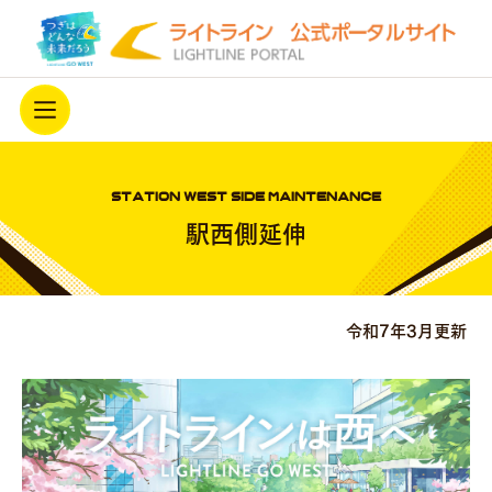
ホーム
STATION WEST SIDE MAINTENANCE
ライトラインを知る
駅西側延伸
駅西側延伸
最新情報
令和7年3月更新
ライトラインを応援する
アーカイブ
開業3周年キャンペーン中！
プライバシーポリシー