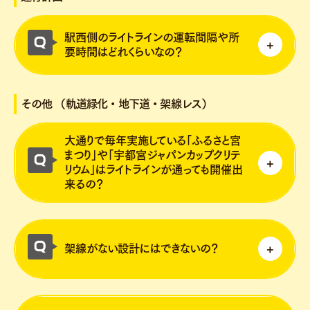
光拠点をつなぐことを目的として大谷観光地
付近までを「検討区間」としています。
駅西側のライトラインの運転間隔や所
要時間はどれくらいなの？
そのうち、中心市街地活性化や通勤・通学の
利便性向上等、整備効果が早期に期待できる
運転間隔については、朝夕のピーク時は６分
教育会館（コンセーレ）付近までを「整備区
その他 （軌道緑化・地下道・架線レス）
間隔、オフピーク時は１０分間隔で運行しま
間」としました。
す。
大通りで毎年実施している「ふるさと宮
現時点での南北への延伸や環状線への導入の
所要時間については、ＪＲ宇都宮駅東口から
まつり」や「宇都宮ジャパンカップクリテ
予定はありません。
リウム」はライトラインが通っても開催出
教育会館前までの下り線の区間を約２２分、
来るの？
上り線の区間を約２０分で運行する予定で
す。
「ふるさと宮まつり」や「宇都宮ジャパンカ
ップクリテリウム」については、国内外での
架線がない設計にはできないの？
開催実績を参考に、道路空間の活用等に関す
る協議を主催者と行っており、今後も開催し
現時点では東側と同様の設計を検討しており
ていきたいと考えています。