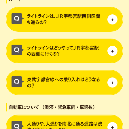
ライトラインは、ＪＲ宇都宮駅西側区間
も通るの？
駅西側についても、事業化に向けて検討を進
ライトラインはどうやってＪＲ宇都宮駅
めています。
の西側に行くの？
区間については、ＮＣＣのまちづくりを一層
強化するため、大谷観光地付近までをライト
宇都宮駅東口停留場から北側へ高架化し、駅
ラインの「検討区間」としています。
東武宇都宮線への乗り入れはどうなる
ビル北側の新幹線高架（駅舎３階部分）と在
また、ＮＣＣのまちづくりの効果を早期に発
の？
来線（駅舎１階部分）の間（駅舎２階部分）
現させるため、宇都宮駅東口停留場～宝木町
を横断する計画をしています。
１丁目・駒生１丁目付近(教育会館付近)まで
栃木県・東武鉄道・宇都宮市の３者協議の場
自動車について （渋滞・緊急車両・車線数）
を、着実に整備を進める「整備区間」として
である「ライトラインのＪＲ宇都宮駅西側延
います。
伸と連携した広域公共交通協議会」にて、県
大通りや、大通りを南北に通る道路は渋
が中心となって検討を進めています。