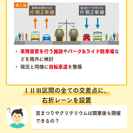
車両留置を行う施設
や
パーク&ライド駐車場
な
どを路外に検討
現況と同様に
自転車道
を整備
ⅠⅡⅢ区間の全ての交差点に、
右折レーンを設置
宮まつりやクリテリウムは開業後も開催
できるの？