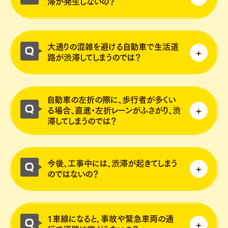
滞が発生しないの？
詳しくは
こちら
詳しくは
こちら
都市の骨格となる「３環状１２放射状道路」
大通りの混雑を避ける自動車で生活道
の整備により、都心部への過度な自動車流入
路が渋滞してしまうのでは？
の抑制を図ります。
また、必要な交差点改良等の対策を実施する
都市の骨格となる「３環状１２放射状道路」
ことで、円滑な自動車交通を確保していきま
自動車の左折の際に、歩行者が多くい
の整備により、円滑な自動車交通を確保して
す。
る場合、直進・左折レーンがふさがり、渋
いきます。各地域の生活道路に通過を目的と
滞してしまうのでは？
した自動車等が過度に流入しないよう取り組
んでいきます。
交通シミュレーションを実施し、歩行者の横
今後、工事中には、渋滞が起きてしまう
断時間を考慮したうえで、自動車にも必要な
のではないの？
青時間を確保することなどにより、円滑な交
通を確保していきます。
駅東側でのライトライン整備の知見を活か
１車線になると，事故や緊急車両の通
し、工事中の渋滞抑制に向けて関係機関と協