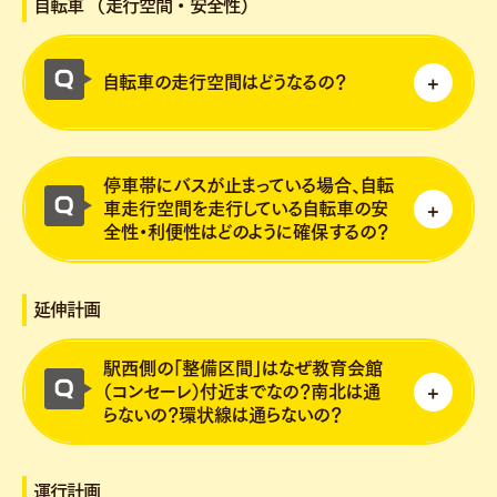
自転車 （走行空間・安全性）
武宇都宮駅付近、桜通り十文字付近を基本に
検討しています。
検討しています。
詳細な規模や料金体系については現在検討中
自転車の走行空間はどうなるの？
詳細な場所や規模については現在検討中で
です。
す。
自転車走行空間は、安全性や快適性を確保す
停車帯にバスが止まっている場合、自転
るため、路肩を活用した空間を想定していま
車走行空間を走行している自転車の安
す。
全性・利便性はどのように確保するの？
また、桜通り十文字～教育会館前は、現況と
同様に自転車道を整備していきます。
自転車は軽車両であることから、現時点で
延伸計画
は、停車車両をよけて、車道を走行すること
を想定しています。
駅西側の「整備区間」はなぜ教育会館
自転車利用者がより安全で快適に利用できる
（コンセーレ）付近までなの？南北は通
らないの？環状線は通らないの？
ように、通行方法や路面表示の仕方等につい
て引き続き、関係機関と協議しながら具体化
駅西側については、都市拠点と地域拠点・観
していきたいと考えています。
運行計画