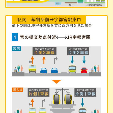
I区間 裁判所前↔︎宇都宮駅東口
※下の図はJR宇都宮駅を背に西方向を見た場合
1
宮の橋交差点付近
JR宇都宮駅