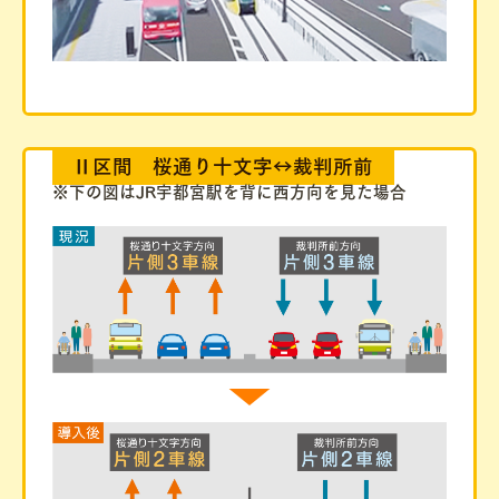
Ⅱ区間 桜通り十文字↔︎裁判所前
※下の図はJR宇都宮駅を背に西方向を見た場合